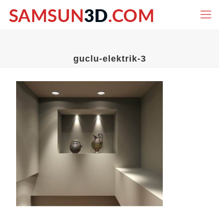
guclu-elektrik-3